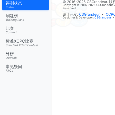
© 2016-2026 CSGrandeur. 
评测状态
Copyright © 2016-2026 CSGrandeur. A
Status
Reserved.
设计开发:
CSGrandeur
•
CCP
刷题榜
Designer & Developer:
CSGrandeur
•
Training Rank
比赛
Contest
标准XCPC比赛
Standard XCPC Contest
外榜
Outrank
常见疑问
FAQs