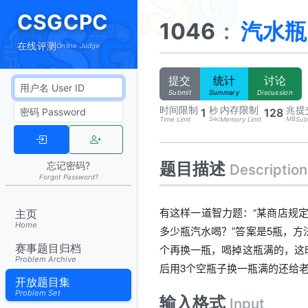
CSGCPC
1046
:
汽水瓶
在线评测
Online Judge
提交
统计
讨论
Submit
Summary
Discussion
时间限制
内存限制
提
秒
兆
1
128
Sec
MB
Time Limit
Memory Limit
Sub
题目描述
忘记密码?
Description
Forgot Password?
有这样一道智力题：“某商店规
主页
Home
多少瓶汽水喝？”答案是5瓶，方
赛事题目归档
个再换一瓶，喝掉这瓶满的，这
Problem Archive
后用3个空瓶子换一瓶满的还给
开放题目集
Problem Set
输入格式
Input