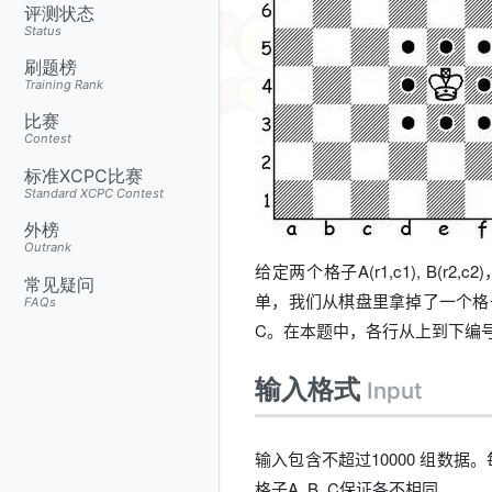
评测状态
Status
刷题榜
Training Rank
比赛
Contest
标准XCPC比赛
Standard XCPC Contest
外榜
Outrank
给定两个格子A(r1,c1), B
常见疑问
单，我们从棋盘里拿掉了一个格子
FAQs
C。在本题中，各行从上到下编
输入格式
Input
输入包含不超过10000 组数据。每组数据包含6个
格子A, B, C保证各不相同。