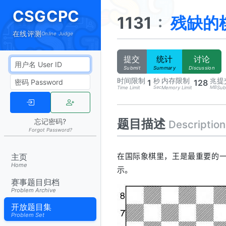
CSGCPC
1131
:
残缺的
在线评测
Online Judge
提交
统计
讨论
Submit
Summary
Discussion
时间限制
内存限制
提
秒
兆
1
128
Sec
MB
Time Limit
Memory Limit
Sub
题目描述
忘记密码?
Description
Forgot Password?
在国际象棋里，王是最重要的
主页
Home
示。
赛事题目归档
Problem Archive
开放题目集
Problem Set