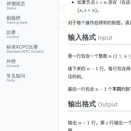
i+n
如果节点
存在（在这
+
i
n
评测状态
Status
。
(
,
+
)
x
i
n
刷题榜
对于每个操作后得到的新图，请
Training Rank
比赛
输入格式
Input
Contest
标准XCPC比赛
Standard XCPC Contest
n \;
第一行包含一个整数
(
1
≤
n
n
(1 \le
外榜
n \le
Outrank
n-
接下来的
行，每行包含两
−
1
n
5000)
1
常见疑问
法的树。
FAQs
n-
最后一行包含
个
不同
的数
−
1
n
1
输出格式
Output
n-
i
输出
行，第
行输出一
−
1
n
i
1
模。