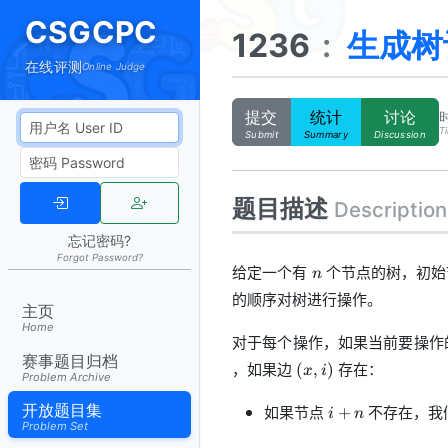
CSGCPC
1236
:
生成树
在线评测
Online Judge
提交
统计
讨论
Ti
Submit
Summary
Discussion
题目描述
Description
忘记密码?
Forgot Password?
n
给定一个有
个节点的树，初始
n
的顺序对树进行操作。
主页
Home
对于每个操作，如果当前要操作
赛事题目归档
(x,i)
，如果边
存在：
(
,
)
x
i
Problem Archive
i+n
开放题目集
如果节点
不存在，我
+
i
n
Problem Set