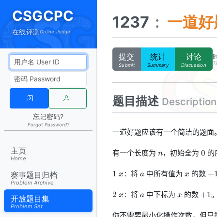
CSGCPC
1237
:
一道好
在线评测
Online Judge
提交
统计
讨论
Ti
Submit
Summary
Discussion
题目描述
Description
忘记密码?
Forgot Password?
一道好题应该有一个简洁的题面
n
0
主页
有一个长度为
，初始全为
的
0
n
Home
1~x
a
x
+
：将
中所有值为
的数
1
+
赛事题目归档
x
a
x
Problem Archive
2~x
a
x
+1
：将
中下标为
的数
2
+
1
x
a
x
开放题目集
Problem Set
你不需要最小化操作次数，但只