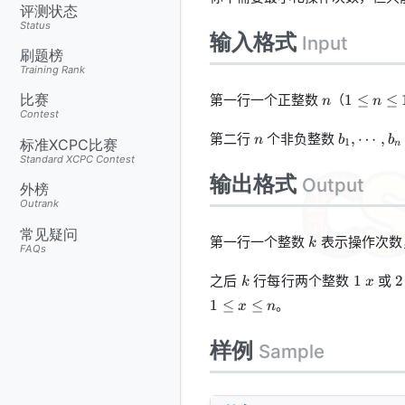
评测状态
Status
输入格式
Input
刷题榜
Training Rank
n
1\leq
第一行一个正整数
（
比赛
1
≤
≤
n
n
n\leq
Contest
1000
n
b_1,
第二行
个非负整数
,
⋯
,
n
b
b
标准XCPC比赛
1
n
\cdots,
Standard XCPC Contest
b_n
输出格式
Output
外榜
Outrank
常见疑问
k
第一行一个整数
表示操作次数
k
FAQs
k
1~x
2
之后
行每行两个整数
或
1
2
k
x
。
1
≤
≤
x
n
样例
Sample