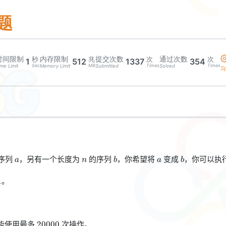
题
时间限制
内存限制
提交次数
通过次数
秒
兆
次
次
1
512
1337
354
Sec
MB
Times
Times
me Limit
Memory Limit
Submitted
Solved
S
。
a
n
b
a
b
序列
，另有一个长度为
的序列
，你希望将
变成
，你可以执
a
n
b
a
b
1
。
1
。
20000
能使用最多
次操作。
20000