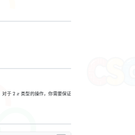
2~x
1\leq
，对于
类型的操作，你需要保证
2
x
x\leq
n