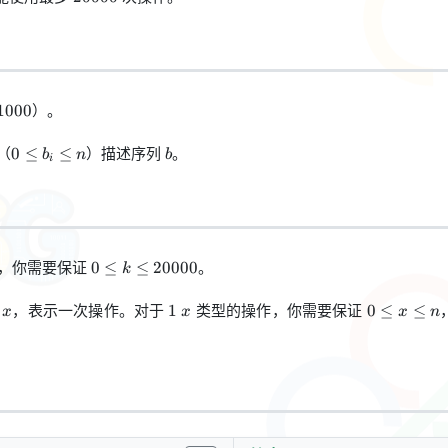
）。
1000
0\leq
b
（
）描述序列
。
0
≤
≤
b
n
b
i
b_i\leq
n
0 \le
，你需要保证
。
0
≤
≤
20000
k
k \le
20000
~x
1~x
0\leq
，表示一次操作。对于
类型的操作，你需要保证
1
0
≤
≤
x
x
x
n
x\leq
n