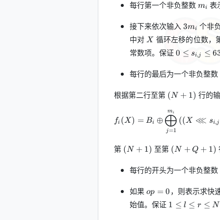
m_i
每行第一个非负整数
表
m
i
3m_i
接下来依次输入
个非
3
m
i
X
中对
循环左移的位数，
X
0\le
常数项。保证
0
≤
≤
6
s
,
i
j
s_{i,j}\le
63
每行的最后为一个非负整数
(N+1)
根据第二行至第
行的
(
+
1
)
N
m
f_i(X)=B_i \oplus \bigoplus_
i
⨁
⋘
(
)
=
⊕
(
(
f
X
B
X
s
,
i
i
i
j
=
1
j
(N+1)
(N+Q+1)
第
至第
(
+
1
)
(
+
+
1
)
N
N
Q
每行的开头为一个非负整数
op=0
如果
，则表示求快
=
0
o
p
1\le
始值。保证
1
≤
≤
≤
l
r
N
l\le