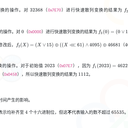
= 6420
32368
f
变换的操作。对
（
）进行快速散列变换的结果为
32368
f
0x7E70
2
6
0
f_3(0)=(0\lo
的操作。对
（
）进行快速散列变换的结果为
0
(
0
)
=
(
0
∨
f
0x0000
3
16)\oplus15
f_2(X)=(X\lor
4
修改后，
⋘
（
(
)
=
(
∨
15
)
⊕
((
61
)
∧
4095
)
⊕
46681
4
f
X
X
X
2
15)\oplus((X\lll
61)\land
4095)\oplus46681
2023
f_1(2023)=4622
换的操作。对于初始值
（
），因为
2023
(
2023
)
=
4622
f
0x07E7
1
1112
（
），所以快速散列变换的结果为
。
1112
0x0458
时间产生的影响。
4
65535
表示均补齐至
个十六进制位，但这
不
代表输入的数不超过
4
65535