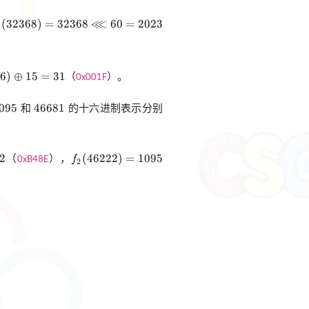
6
_2(32368)=32368\lll
⋘
(
32368
)
=
32368
60
=
2023
0=2023
r
（
）。
16
)
⊕
15
=
31
0x001F
=31
095
46681
和
的十六进制表示分别
095
46681
2
f_2(46222)=1095
（
），
2
(
46222
)
=
1095
f
0xB48E
2
。