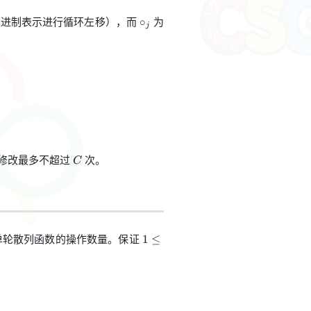
\circ_j
进制表示进行循环左移），而
为
∘
j
C
修改最多不超过
次。
C
1\le
单轮散列函数的操作数量。保证
1
≤
N,
Q\le
20,000