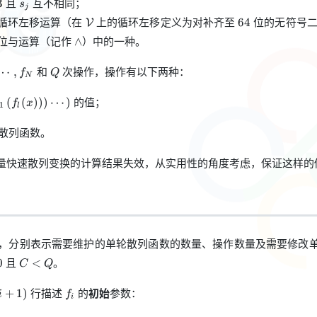
且
互不相同；
3
s
j
\mathcal{V}
64
循环左移运算（在
上的循环左移定义为对补齐至
位的无符号二
64
V
\land
位与运算（记作
）中的一种。
∧
Q
和
次操作，操作有以下两种：
⋯
,
f
Q
N
dots,f_N
cdots\left(f_{l+1}\left(f_l(x)\right)\right)\cdots\right)
的值；
(
(
)
)
)
⋯
)
f
x
1
l
散列函数。
量快速散列变换的计算结果失效，从实用性的角度考虑，保证这样的
，分别表示需要维护的单轮散列函数的数量、操作数量及需要修改
C<Q
且
。
0
<
C
Q
i+1)
f_i
行描述
的
初始
参数：
+
1
)
i
f
i