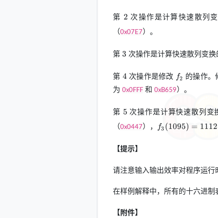
2
第
次操作是计算快速散列
2
（
）。
0x07E7
3
第
次操作是计算快速散列变换
3
4
f_2
第
次操作是修改
的操作。
4
f
2
为
和
）。
0x0FFF
0xB659
5
第
次操作是计算快速散列变
5
f_3(1095)=1112
（
），
(
1095
)
=
1112
f
0x0447
3
【提示】
请注意输入输出效率对程序运行
在样例解释中，所有的十六进制
【附件】