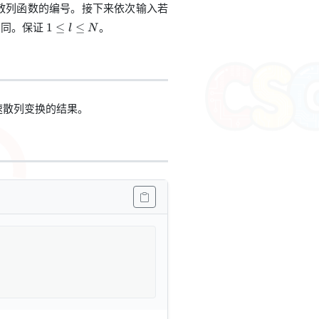
散列函数的编号。接下来依次输入若
1\le
相同。保证
。
1
≤
≤
l
N
l\le
N
速散列变换的结果。