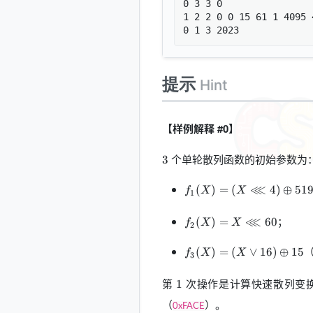
0 3 3 0

1 2 2 0 0 15 61 1 4095 4
提示
Hint
【样例解释 #0】
3
个单轮散列函数的初始参数为
3
f_1(X)=
⋘
(
)
=
(
4
)
⊕
51
f
X
X
1
(X\lll
4)\oplus
f_2(X)=X\lll
⋘
；
(
)
=
60
f
X
X
51966
2
60
f_3(X)=
(
)
=
(
∨
16
)
⊕
15
f
X
X
3
(X\lor
16)\oplus
1
第
次操作是计算快速散列变
1
15
（
）。
0xFACE