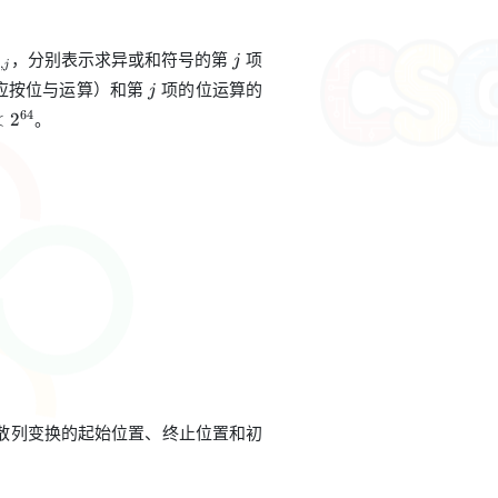
。
j
，分别表示求异或和符号的第
项
j
,
j
j
应按位与运算）和第
项的位运算的
j
。
64
<
2
.
散列变换的起始位置、终止位置和初