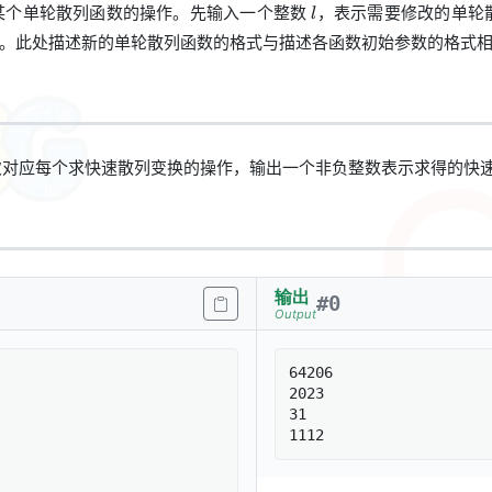
l
某个单轮散列函数的操作。先输入一个整数
，表示需要修改的单轮
l
l
。此处描述新的单轮散列函数的格式与描述各函数初始参数的格式
对应每个求快速散列变换的操作，输出一个非负整数表示求得的快
输出
#
0
Output
64206

2023

31
