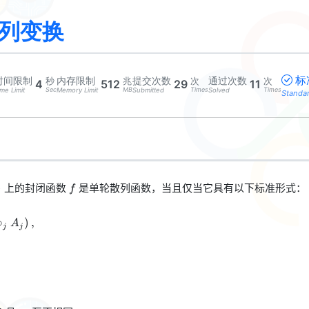
列变换
标
时间限制
内存限制
提交次数
通过次数
秒
兆
次
次
4
512
29
11
Sec
MB
Times
Times
me Limit
Memory Limit
Submitted
Solved
Standa
f
上的封闭函数
是单轮散列函数，当且仅当它具有以下标准形式：
}
f
right\}
}^{m} \left((X\lll s_j)\circ_j A_j\right),
∘
)
,
A
j
j
s_j