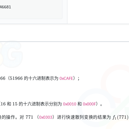
6681

：
51966
（
的十六进制表示为
）；
966
51966
0xCAFE
16
15
（
和
的十六进制表示分别为
和
）。
16
15
0x0010
0x000F
771
f_1(77
换的操作。对
（
）进行快速散列变换的结果为
771
(
771
)
f
0x0303
1
(771 \ll
4)\opl