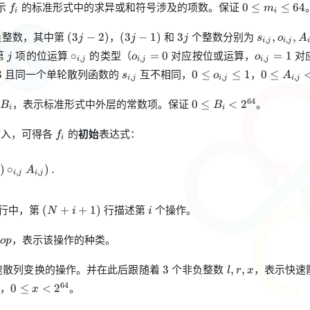
f_i
0\le
示
的标准形式中的求异或和符号涉及的项数。保证
0
≤
≤
64
f
m
i
i
m_i\le
64
(3j-
(3j-
3j
s_{i,j},
负整数，其中第
，
和
个整数分别为
(
3
−
2
)
(
3
−
1
)
3
,
,
j
j
j
s
o
A
,
,
i
j
i
j
i
2)
1)
o_{i,j},
j
\circ_{i,j}
o_{i,j}=0
o_{i,j}=1
第
项的位运算
的类型（
对应按位或运算，
对
∘
=
0
=
1
j
o
o
A_{i,j}
,
,
,
i
j
i
j
i
j
s_{i,j}
0\le
0\le
且同一个单轮散列函数的
互不相同，
，
3
0
≤
≤
1
0
≤
s
o
A
,
,
,
i
j
i
j
i
j
o_{i,j}\le
A_{i,j}
1
<2^{64}
B_i
0\le
，表示标准形式中外层的常数项。保证
。
64
0
≤
<
2
B
B
i
i
B_i<2^{64}
f_i
输入，可得各
的
初始
表达式：
f
i
{j=1}^{m_i} \left((X\lll s_{i,j})\circ_{i,j} A_{i,j}\right)
)
∘
)
.
A
,
,
i
j
i
j
(N+i+1)
i
行中，第
行描述第
个操作。
(
+
+
1
)
N
i
i
op
，表示该操作的种类。
o
p
3
l,r,x
速散列变换的操作。并在此后跟随着
个非负整数
，表示快速
3
,
,
l
r
x
0\le
，
。
64
0
≤
<
2
x
x<2^{64}