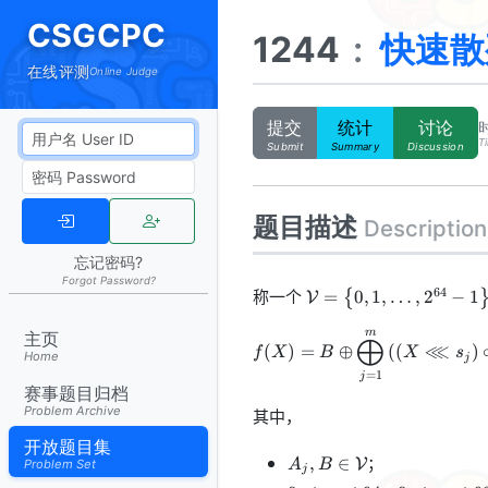
CSGCPC
1244
:
快速散
在线评测
Online Judge
提交
统计
讨论
Ti
Submit
Summary
Discussion
题目描述
Description
忘记密码?
Forgot Password?
\mathcal{V}=\left\
称一个
64
=
0
,
1
,
…
,
2
−
1
{
V
{0,1,\dots,2^{64}-1\
m
f(X)=B \oplus \bigoplus_{j=1
主页
⨁
⋘
(
)
=
⊕
(
(
)
f
X
B
X
s
Home
j
=
1
j
赛事题目归档
Problem Archive
其中，
开放题目集
A_j, B \in
；
,
∈
V
A
B
Problem Set
j
\mathcal{V}
0\le
0\le