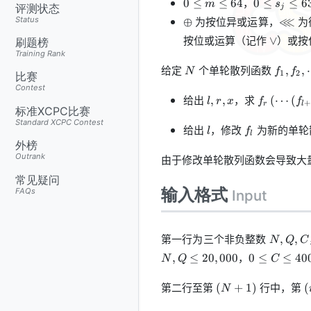
，
0
≤
≤
64
0
≤
≤
6
m
s
评测状态
j
m\le
s_j\le
\oplus
\lll
为按位异或运算，
⋘
为
Status
⊕
64
63
\lor
按位或运算（记作
）或按
∨
刷题榜
Training Rank
N
f_1,
给定
个单轮散列函数
,
,
N
f
f
1
2
比赛
f_2,\c
Contest
l,r,
f_r\left(\
给出
，求
,
,
(
⋯
(
l
r
x
f
f
+
r
l
x
标准XCPC比赛
Standard XCPC Contest
l
f_l
给出
，修改
为新的单轮
l
f
l
外榜
Outrank
由于修改单轮散列函数会导致大
常见疑问
输入格式
FAQs
Input
N,
第一行为三个非负整数
,
,
N
Q
C
Q,
0\le
，
,
≤
20
,
000
0
≤
≤
40
N
Q
C
C
C\le
400
(N+1)
(
第二行至第
行中，第
(
+
1
)
(
N