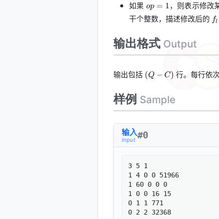
r\le
op=1
如果
，则表示修改
=
1
o
p
N
f_
干个整数，描述修改后的
f
l
输出格式
Output
(Q-
输出包括
行。每行依次
(
−
)
Q
C
C)
样例
Sample
输入
#
0
Input
3 5 1

1 4 0 0 51966

1 60 0 0 0

1 0 0 16 15

0 1 1 771

0 2 2 32368
