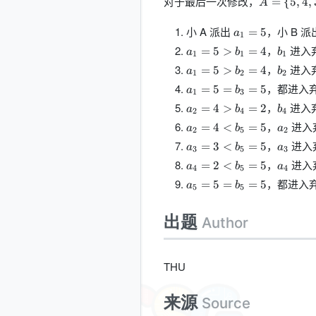
对于最后一次修改，
= 2
=
{
5
,
4
,
A
b_5
= \
= 1
{5,
a_1
小 A 派出
，小 B 
=
5
a
1
4,
= 5
a_1
b_1
，
进入弃
=
5
>
=
4
3,
a
b
b
1
1
1
= 5
2,
a_1
b_2
，
进入弃
=
5
>
=
4
a
b
b
>
1
2
2
5\}
= 5
a_1
b_1
，都进入弃
=
5
=
=
5
a
b
>
1
3
= 5
= 4
a_2
b_4
b_2
，
进入弃
=
4
>
=
2
a
b
b
=
2
4
4
= 4
= 4
a_2
a_2
b_3
，
进入
=
4
<
=
5
a
b
a
>
2
5
2
= 4
= 5
a_3
a_3
b_4
，
进入
=
3
<
=
5
a
b
a
<
3
5
3
= 3
= 2
a_4
a_4
b_5
，
进入
=
2
<
=
5
a
b
a
<
4
5
4
= 2
= 5
a_5
b_5
，都进入
=
5
=
=
5
a
b
<
5
5
= 5
= 5
b_5
=
= 5
出题
Author
b_5
= 5
THU
来源
Source