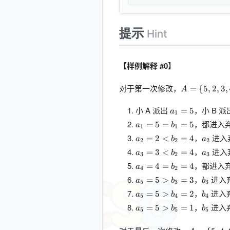
提示
Hint
【样例解释 #0】
A
对于第一次修改，
=
{
5
,
2
,
3
,
A
= \
{5,
a_1
小 A 派出
，小 B 
=
5
a
1
2,
= 5
a_1
，都进入弃
=
5
=
=
5
3,
a
b
1
1
= 5
4,
a_2
a_2
，
进入
=
2
<
=
4
a
b
a
=
2
2
2
5\}
= 2
a_3
a_3
b_1
，
进入
=
3
<
=
4
a
b
a
<
3
2
3
= 3
= 5
a_4
b_2
，都进入弃
=
4
=
=
4
a
b
<
4
2
= 4
= 4
a_5
b_3
b_2
，
进入弃
=
5
>
=
3
a
b
b
=
5
3
3
= 5
= 4
a_5
b_4
b_2
，
进入弃
=
5
>
=
2
a
b
b
>
5
4
4
= 5
= 4
a_5
b_5
b_3
，
进入
=
5
>
=
1
a
b
b
>
5
5
5
= 5
= 3
b_4
>
A