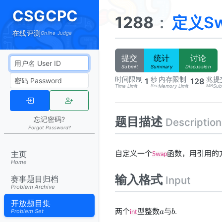
CSGCPC
1288
:
定义S
在线评测
Online Judge
提交
统计
讨论
Submit
Summary
Discussion
时间限制
内存限制
提
秒
兆
1
128
Sec
MB
Time Limit
Memory Limit
Sub
题目描述
忘记密码?
Description
Forgot Password?
自定义一个
函数，用引用的
主页
Swap
Home
输入格式
赛事题目归档
Input
Problem Archive
开放题目集
a
b
两个
型整数
与
.
Problem Set
a
b
int