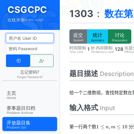
CSGCPC
1303
:
数在第
在线评测
Online Judge
提交
统计
讨论
Submit
Summary
Discussion
时间限制
内存限制
提
秒
兆
1
128
Sec
MB
Time Limit
Memory Limit
Sub
题目描述
忘记密码?
Description
Forgot Password?
给一个二维数组，查找特定数在第
主页
Home
输入格式
Input
赛事题目归档
Problem Archive
开放题目集
1
第一行两个数
分
1
≤
,
≤
10
n
m
Problem Set
\leq