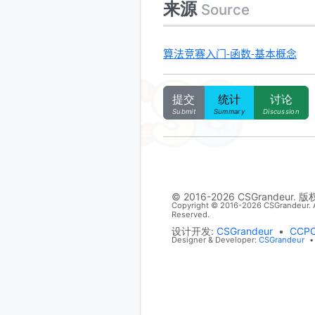
来源
Source
算法竞赛入门-函数-基本概念
提交
统计
讨论
Submit
Summary
Discussion
© 2016-2026 CSGrandeur. 
Copyright © 2016-2026 CSGrandeur. A
Reserved.
设计开发:
CSGrandeur
•
CCP
Designer & Developer:
CSGrandeur
•