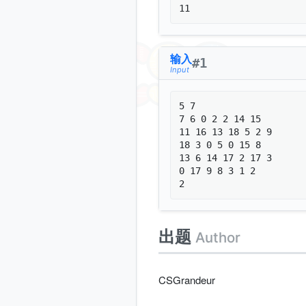
输入
#
1
Input
5 7

7 6 0 2 2 14 15 

11 16 13 18 5 2 9 

18 3 0 5 0 15 8 

13 6 14 17 2 17 3 

0 17 9 8 3 1 2 

出题
Author
CSGrandeur