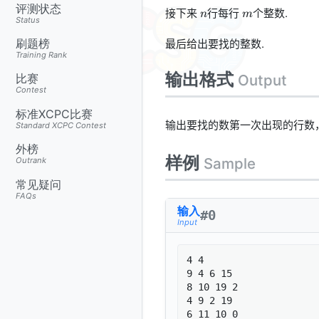
n,
评测状态
n
m
接下来
行每行
个整数.
n
m
m
Status
\leq
最后给出要找的整数.
刷题榜
10
Training Rank
输出格式
Output
比赛
Contest
标准XCPC比赛
输出要找的数第一次出现的行数
Standard XCPC Contest
外榜
样例
Sample
Outrank
常见疑问
FAQs
输入
#
0
Input
4 4

9 4 6 15 

8 10 19 2 

4 9 2 19 

6 11 10 0 
