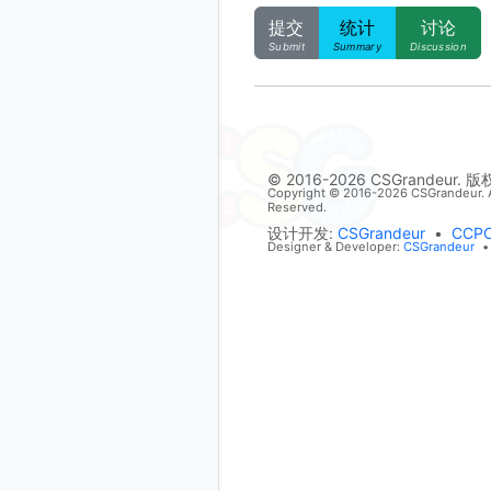
提交
统计
讨论
Submit
Summary
Discussion
© 2016-2026 CSGrandeur. 
Copyright © 2016-2026 CSGrandeur. A
Reserved.
设计开发:
CSGrandeur
•
CCP
Designer & Developer:
CSGrandeur
•