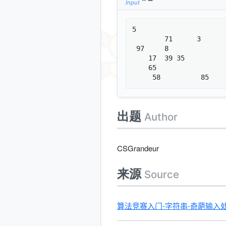
Input
5

		71   	3  	

 97	 	8  

	17	39 35 	

	65	  	

出题
Author
CSGrandeur
来源
Source
算法竞赛入门-字符串-奇葩输入