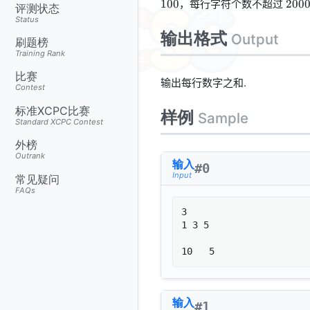
200
，每行字符个数不超过
100
200
n
评测状态
\leq
Status
100
输出格式
Output
刷题榜
Training Rank
比赛
输出每行数字之和.
Contest
标准XCPC比赛
样例
Sample
Standard XCPC Contest
外榜
Outrank
输入
#
0
Input
常见疑问
FAQs
3

1 3 5

10   5
输入
#
1