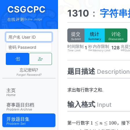
CSGCPC
1310
:
字符串
在线评测
Online Judge
提交
统计
讨论
Submit
Summary
Discussion
时间限制
内存限制
提
秒
兆
1
128
Sec
MB
Time Limit
Memory Limit
Sub
题目描述
忘记密码?
Description
Forgot Password?
求出每行数字之和.
主页
Home
输入格式
Input
赛事题目归档
Problem Archive
开放题目集
1
第一行数字
，接
1
≤
≤
100
n
Problem Set
\leq