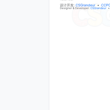
设计开发:
CSGrandeur
•
CCP
Designer & Developer:
CSGrandeur
•