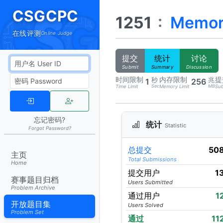
CSGCPC
1251
:
Memo
在线评测
Online Judge
提交
统计
讨论
Submit
Summary
Discussion
时间限制
内存限制
提
秒
兆
1
256
Sec
MB
Time Limit
Memory Limit
Sub
忘记密码?
统计
Statistic
Forgot Password?
总提交
50
主页
Total Submissions
Home
提交用户
1
赛事题目归档
Users Submitted
Problem Archive
通过用户
1
开放题目集
Users Solved
Problem Set
通过
11