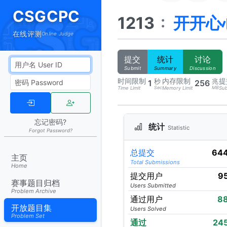
CSGCPC
1213
:
开开心
在线评测
Online Judge
提交
统计
讨论
Submit
Summary
Discussion
时间限制
内存限制
提
秒
兆
1
256
Sec
MB
Time Limit
Memory Limit
Sub
忘记密码?
统计
Statistic
Forgot Password?
总提交
64
主页
Total Submissions
Home
提交用户
9
赛事题目归档
Users Submitted
Problem Archive
通过用户
8
开放题目集
Users Solved
Problem Set
通过
24